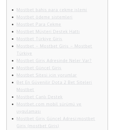
Mostbet bahis para çekme işlemi
Mostbet ödeme sistemleri
Mostbet Para Çekme
Mostbet Müşteri Destek Hattı
Mostbet Türkiye Giriş
Mostbet – Mostbet Giriş – Mostbet
Türkiye
Mostbet Giriş Adresinde Neler Var?
Mostbet Güncel Giriş
Mostbet Sitesi için yorumlar
Bet En Güvenilir Dota 2 Bet Siteleri
Mostbet
Mostbet Canlı Destek
Mostbet.com mobil sürümü ve
uygulaması
Mostbet Giriş Güncel Adresi:mostbet
Giriş (mostbet Giriş)