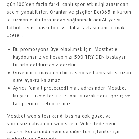
gün 100’den fazla farklı canlı spor etkinliği arasından
seçim yapabilirler. Oranlar ve çizgiler Bet365’in kurum
içi uzman ekibi tarafından sağlanmaktadırAt yarışı,
futbol, tenis, basketbol ve daha fazlası dahil olmak
üzere…
Bu promosyona üye olabilmek için, Mostbet’e
kaydolmanız ve hesabınızı 500 TRY’DEN başlayan
tutarla doldurmanız gerekir.
Güvenilir olmayan hiçbir casino ve bahis sitesi uzun
süre ayakta kalamaz.
Ayrıca [email protected] mail adresinden Mostbet
Müşteri Hizmetleri ile irtibat kurarak soru, görüş ve
taleplerinizi iletebilirsiniz.
Mostbet web sitesi kendi başına çok güzel ve
sorunsuz çalışan bir web sitesi. Veb sitede hem
tasarım konusunda hem de diğer tüm işlemler için