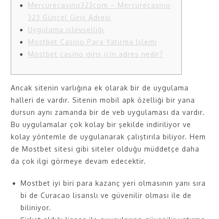
Mercurecasino323com – Mercurecasino
323 Güncel Giriş Adresi
Uygulama işlevselliği
Mostbet Casino Para Yatırma Işlemi
Mostbet casino giriş için adres nedir?
Ancak sitenin varlığına ek olarak bir de uygulama
halleri de vardır. Sitenin mobil apk özelliği bir yana
dursun aynı zamanda bir de veb uygulaması da vardır.
Bu uygulamalar çok kolay bir şekilde indiriliyor ve
kolay yöntemle de uygulanarak çalıştırıla biliyor. Hem
de Mostbet sitesi gibi siteler olduğu müddetçe daha
da çok ilgi görmeye devam edecektir.
Mostbet iyi biri para kazanç yeri olmasının yanı sıra
bi de Curacao lisanslı ve güvenilir olması ile de
biliniyor.