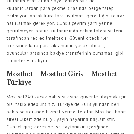
kullanım esaslarına riayet edilen site de
kullanıcılardan para çekme sırasında belge talep
edilmiyor. Ancak kurallara uyulması gerektiğini tekrar
hatırlatmak gerekiyor. Çünkü çevrim şartı yerine
getirilmeyen bonus kullanımında çekim talebi sistem
tarafından red edilmektedir. Güvenlik tedbirleri
içerisinde kara para aklamanın yasak olması,
oyuncular arasında bakiye transferinin olmaması gibi
tedbirler yer alıyor.
Mostbet – Mostbet Giriş – Mostbet
Türkiye
Mostbet240 kaçak bahis sitesine güvenle ulaşmak için
bizi takip edebilirsiniz. Türkiye’de 2018 yılından beri
bahis sektöründe hizmet vermekte olan Mostbet bahis
sitesi ülkemizde bu yıl yayın hayatına başlamıştır.
Güncel giriş adresine ise sayfamızın içeriğinde