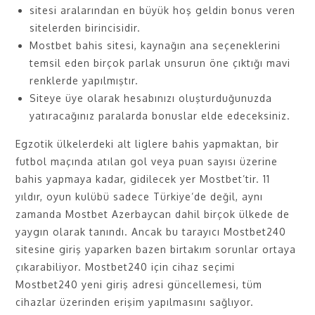
sitesi aralarından en büyük hoş geldin bonus veren
sitelerden birincisidir.
Mostbet bahis sitesi, kaynağın ana seçeneklerini
temsil eden birçok parlak unsurun öne çıktığı mavi
renklerde yapılmıştır.
Siteye üye olarak hesabınızı oluşturduğunuzda
yatıracağınız paralarda bonuslar elde edeceksiniz.
Egzotik ülkelerdeki alt liglere bahis yapmaktan, bir
futbol maçında atılan gol veya puan sayısı üzerine
bahis yapmaya kadar, gidilecek yer Mostbet’tir. 11
yıldır, oyun kulübü sadece Türkiye’de değil, aynı
zamanda Mostbet Azerbaycan dahil birçok ülkede de
yaygın olarak tanındı. Ancak bu tarayıcı Mostbet240
sitesine giriş yaparken bazen birtakım sorunlar ortaya
çıkarabiliyor. Mostbet240 için cihaz seçimi
Mostbet240 yeni giriş adresi güncellemesi, tüm
cihazlar üzerinden erişim yapılmasını sağlıyor.