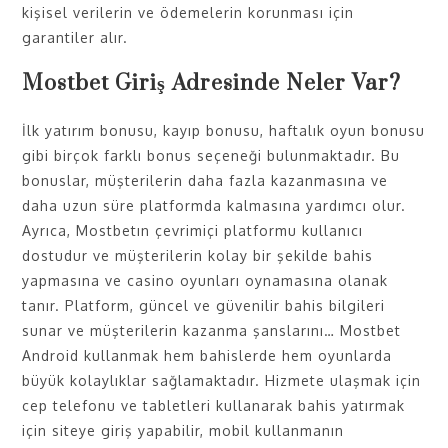
kişisel verilerin ve ödemelerin korunması için
garantiler alır.
Mostbet Giriş Adresinde Neler Var?
İlk yatırım bonusu, kayıp bonusu, haftalık oyun bonusu
gibi birçok farklı bonus seçeneği bulunmaktadır. Bu
bonuslar, müşterilerin daha fazla kazanmasına ve
daha uzun süre platformda kalmasına yardımcı olur.
Ayrıca, Mostbetın çevrimiçi platformu kullanıcı
dostudur ve müşterilerin kolay bir şekilde bahis
yapmasına ve casino oyunları oynamasına olanak
tanır. Platform, güncel ve güvenilir bahis bilgileri
sunar ve müşterilerin kazanma şanslarını… Mostbet
Android kullanmak hem bahislerde hem oyunlarda
büyük kolaylıklar sağlamaktadır. Hizmete ulaşmak için
cep telefonu ve tabletleri kullanarak bahis yatırmak
için siteye giriş yapabilir, mobil kullanmanın