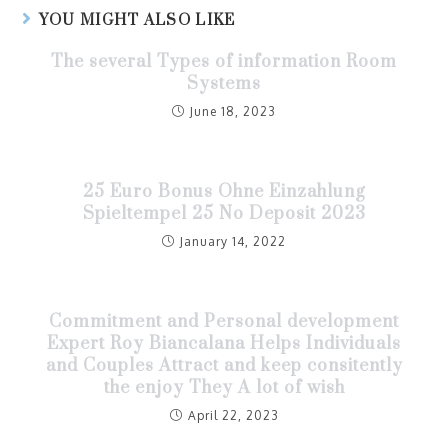
YOU MIGHT ALSO LIKE
The several Types of information Room
Systems
June 18, 2023
25 Euro Bonus Ohne Einzahlung
Spieltempel 25 No Deposit 2023
January 14, 2022
Commitment and Personal development
Expert Roy Biancalana Helps Individuals
and Couples Attract and keep consitently
the enjoy They A lot of wish
April 22, 2023